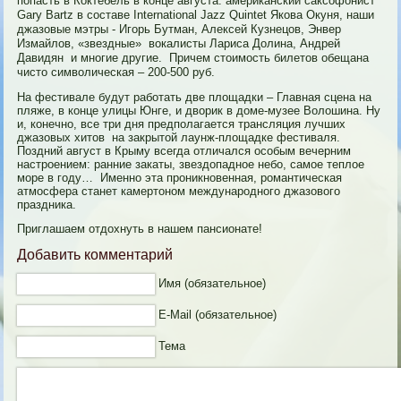
попасть в Коктебель в конце августа: американский саксофонист
Gary Bartz в составе International Jazz Quintet Якова Окуня, наши
джазовые мэтры - Игорь Бутман, Алексей Кузнецов, Энвер
Измайлов, «звездные» вокалисты Лариса Долина, Андрей
Давидян и многие другие. Причем стоимость билетов обещана
чисто символическая – 200-500 руб.
На фестивале будут работать две площадки – Главная сцена на
пляже, в конце улицы Юнге, и дворик в доме-музее Волошина. Ну
и, конечно, все три дня предполагается трансляция лучших
джазовых хитов на закрытой лаунж-площадке фестиваля.
Поздний август в Крыму всегда отличался особым вечерним
настроением: ранние закаты, звездопадное небо, самое теплое
море в году… Именно эта проникновенная, романтическая
атмосфера станет камертоном международного джазового
праздника.
Приглашаем отдохнуть в нашем пансионате!
Добавить комментарий
Имя (обязательное)
E-Mail (обязательное)
Тема