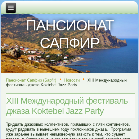
ПАНСИОНАТ
САПФИР
Пансионат Сапфир (Sapfir)
Новости
XIII Международный
фестиваль джаза Koktebel Jazz Party
XIII Международный фестиваль
джаза Koktebel Jazz Party
Тридцать джазовых коллективов, прибывших с пяти континентов,
будут радовать в нынешнем году поклонников джаза. Программа
уже заранее вызывает неимоверную зависть к тем, кто сумеет